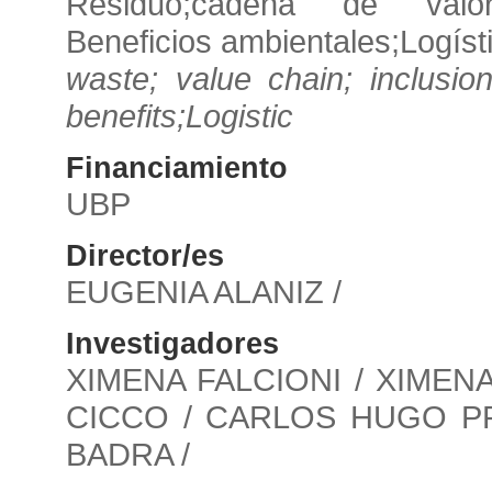
Residuo;cadena de valor;I
Beneficios ambientales;Logíst
waste; value chain; inclusio
benefits;Logistic
Financiamiento
UBP
Director/es
EUGENIA ALANIZ /
Investigadores
XIMENA FALCIONI / XIMENA
CICCO / CARLOS HUGO P
BADRA /