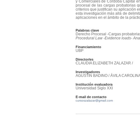
y Comerciales de Córdoba Capital en e
procesal de las cargas probatorias que
criterios que justifican su aplicación 
esta investigación más allá de delimit
aplicaciones en el ámbito de la prácti
Palabras clave
Derecho Procesal -Cargas probatorias
Procedural Law -Evidence loads- Anal
Financiamiento
UBP
Director/es
CLAUDIA ELIZABETH ZALAZAR /
Investigadores
AGUSTIN BADINO / ÁVILA CAROLIN
Institución evaluadora
Universidad Siglo XXI
E-mail de contacto
cursoszalazar@gmail.com