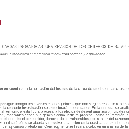
S CARGAS PROBATORIAS. UNA REVISIÓN DE LOS CRITERIOS DE SU APL
 loads. a theoretical and practical review from cordoba jurisprudence.
ner en cuenta para la aplicación del instituto de la carga de prueba en las causas 
persigue indagar los diversos criterios jurídicos que han surgido respecto a la apl
es, la presente investigación se estructurará en dos partes. En la primera, se anali
l, en torno a esta figura procesal a los efectos de desentrañar sus principales ca
ción, imperantes desde sus génesis como instituto procesal, como así también l
o el derecho el consumidor, derecho de los vulnerables, etc. a la luz del razonam
 y analizará cómo se aborda y resuelve la cuestión en la práctica de los tribunale
ión de las cargas probatorias. Concretamente se llevará a cabo en un análisis de l