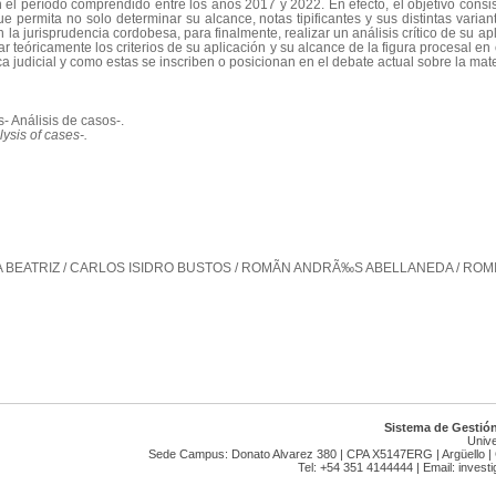
l período comprendido entre los años 2017 y 2022. En efecto, el objetivo consist
 permita no solo determinar su alcance, notas tipificantes y sus distintas variant
en la jurisprudencia cordobesa, para finalmente, realizar un análisis crítico de su ap
ar teóricamente los criterios de su aplicación y su alcance de la figura procesal en 
ca judicial y como estas se inscriben o posicionan en el debate actual sobre la mat
- Análisis de casos-.
ysis of cases-.
A BEATRIZ / CARLOS ISIDRO BUSTOS / ROMÃN ANDRÃ‰S ABELLANEDA / ROMI
Sistema de Gestión
Unive
Sede Campus: Donato Alvarez 380 | CPA X5147ERG | Argüello | 
Tel: +54 351 4144444 | Email: inves