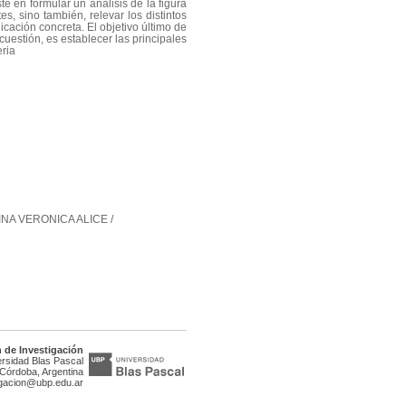
e en formular un análisis de la figura
es, sino también, relevar los distintos
licación concreta. El objetivo último de
cuestión, es establecer las principales
eria
NA VERONICA ALICE /
 de Investigación
rsidad Blas Pascal
Córdoba, Argentina
tigacion@ubp.edu.ar