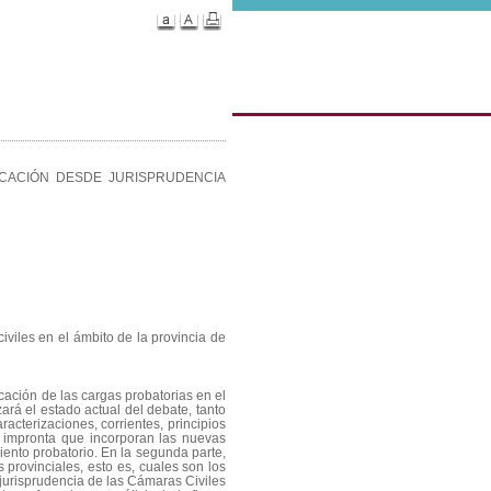
ICACIÓN DESDE JURISPRUDENCIA
civiles en el ámbito de la provincia de
icación de las cargas probatorias en el
zará el estado actual del debate, tanto
racterizaciones, corrientes, principios
a impronta que incorporan las nuevas
iento probatorio. En la segunda parte,
s provinciales, esto es, cuales son los
a jurisprudencia de las Cámaras Civiles