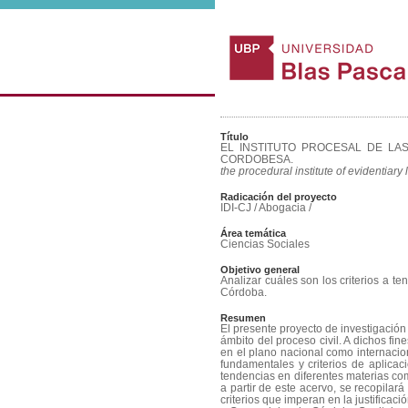
Título
EL INSTITUTO PROCESAL DE LA
CORDOBESA.
the procedural institute of evidentiary
Radicación del proyecto
IDI-CJ / Abogacia /
Área temática
Ciencias Sociales
Objetivo general
Analizar cuáles son los criterios a te
Córdoba.
Resumen
El presente proyecto de investigación 
ámbito del proceso civil. A dichos fin
en el plano nacional como internaciona
fundamentales y criterios de aplica
tendencias en diferentes materias com
a partir de este acervo, se recopilará
criterios que imperan en la justificac