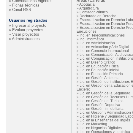
» Convocatorias vigentes
Áreas / Carreras
»
Abogacia
» Fichas técnicas
»
Arquitectura
» Canal RSS
»
Contador Público
»
Doctorado en Derecho
»
Especialización en Derecho Lab
Usuarios registrados
»
Especialización en Derecho Pen
» Ingresar al proyecto
»
Especialización en Derecho Proc
» Evaluar proyectos
Ejecuciones
» Visar proyectos
»
Ing. en Telecomunicaciones
» Administradores
»
Ing. Informática
»
Lic. en Administración
»
Lic. en Animación y Arte Digital
»
Lic. en Comercio Internacional
»
Lic. en Comunicación Audiovisua
»
Lic. en Comunicación Institucion
»
Lic. en Diseño Gráfico
»
Lic. en Educación Física
»
Lic. en Educación Inicial
»
Lic. en Educación Primaria
»
Lic. en Gestión Ambiental
»
Lic. en Gestión de Instituciones 
»
Lic. en Gestión de la Educación 
Encierro
»
Lic. en Gestión de la Seguridad
»
Lic. en Gestión de Recursos Hu
»
Lic. en Gestión del Turismo
»
Lic. en Gestión Deportiva
»
Lic. en Gestión Inmobiliaria
»
Lic. en Gestión y Administración 
»
Lic. en Higiene y Seguridad Labo
»
Lic. en la Enseñanza del Inglés
»
Lic. en Marketing
»
Lic. en Negocios Digitales
»
Lic. en Operaciones y Logística