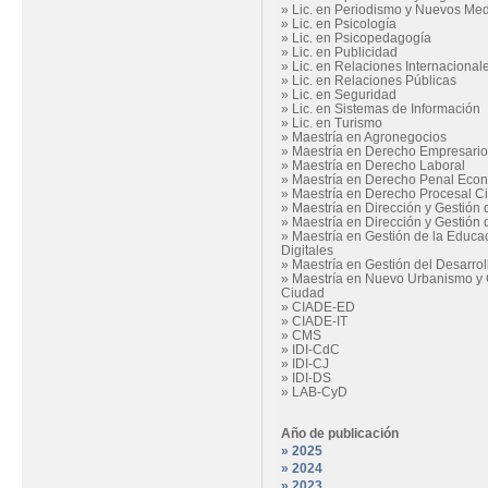
»
Lic. en Periodismo y Nuevos Me
»
Lic. en Psicología
»
Lic. en Psicopedagogía
»
Lic. en Publicidad
»
Lic. en Relaciones Internacional
»
Lic. en Relaciones Públicas
»
Lic. en Seguridad
»
Lic. en Sistemas de Información
»
Lic. en Turismo
»
Maestría en Agronegocios
»
Maestría en Derecho Empresario
»
Maestría en Derecho Laboral
»
Maestría en Derecho Penal Eco
»
Maestría en Derecho Procesal Ci
»
Maestría en Dirección y Gestión
»
Maestría en Dirección y Gestión
»
Maestría en Gestión de la Educa
Digitales
»
Maestría en Gestión del Desarrol
»
Maestría en Nuevo Urbanismo y 
Ciudad
»
CIADE-ED
»
CIADE-IT
»
CMS
»
IDI-CdC
»
IDI-CJ
»
IDI-DS
»
LAB-CyD
Año de publicación
» 2025
» 2024
» 2023